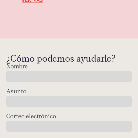
VER MÁS
V
¿Cómo podemos ayudarle?
Nombre
Contacto
Asunto
Correo electrónico