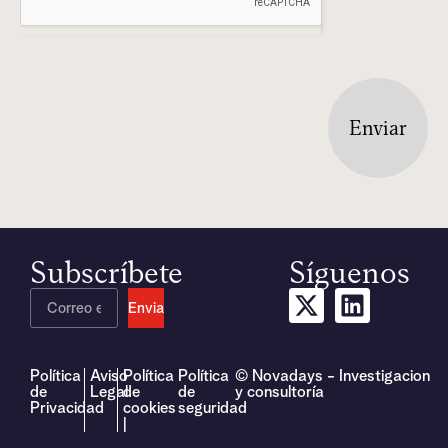
Enviar
Subscríbete
Síguenos
Enviar
Política
Aviso
Política
Política
© Novadays - Investigacion
de
Legal
de
de
y consultoría
Privacidad
cookies
seguridad
|